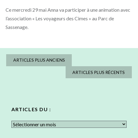
Ce mercredi 29 mai Anna va participer à une animation avec
l’association « Les voyageurs des Cimes » au Parc de
Sassenage.
Navigation
ARTICLES PLUS ANCIENS
des
ARTICLES PLUS RÉCENTS
articles
ARTICLES DU :
Articles
du