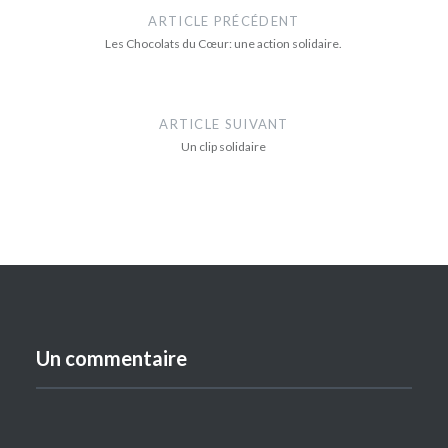
de
ARTICLE PRÉCÉDENT
l’article
Les Chocolats du Cœur: une action solidaire.
ARTICLE SUIVANT
Un clip solidaire
Un commentaire