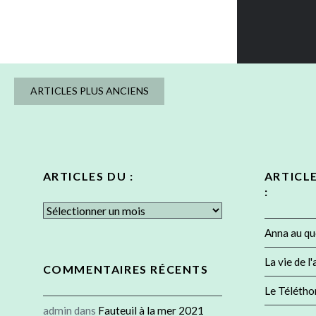
Navigation
ARTICLES PLUS ANCIENS
des
articles
ARTICLES DU :
ARTICL
:
Articles
du
Anna au qu
:
La vie de l
COMMENTAIRES RÉCENTS
Le Télétho
admin
dans
Fauteuil à la mer 2021