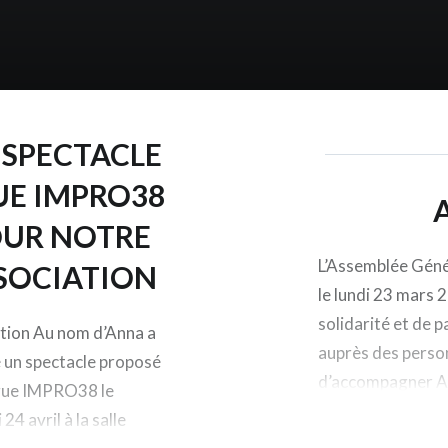
 SPECTACLE
UE IMPRO38
UR NOTRE
L’Assemblée Génér
SOCIATION
le lundi 23 mars 
solidarité et de 
ation Au nom d’Anna a
auprès des perso
 un spectacle proposé
d’accompagner An
igue IMPRO38 le
mobilisé pour fair
24 avril à la salle