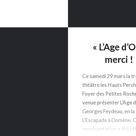
« L’Age d’O
merci !
Ce samedi 29 mars la t
théâtre les Hauts Perch
Foyer des Petites Roche
venue présenter L’Age d
Georges Feydeau, en la 
L’Escapade à Domène. 
représentation a été of