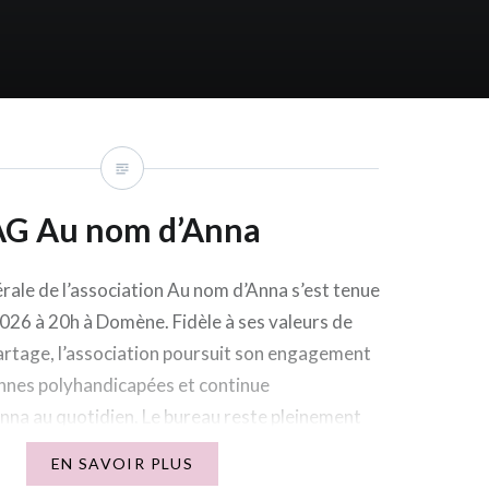
AG Au nom d’Anna
ale de l’association Au nom d’Anna s’est tenue
2026 à 20h à Domène. Fidèle à ses valeurs de
partage, l’association poursuit son engagement
nnes polyhandicapées et continue
na au quotidien. Le bureau reste pleinement
e vivre cet élan solidaire tout au long…
EN SAVOIR PLUS