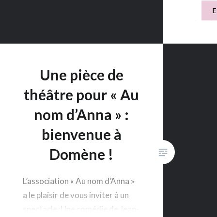
occasion,
présenté
le Sycom
écrite e
Ribes. L
Une pièce de
ont…
théâtre pour « Au
nom d’Anna » :
bienvenue à
Domène !
L’association « Au nom d’Anna »
a le plaisir de vous inviter à un
spectacle :Une comédie de Jean-