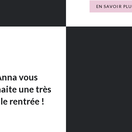
délicieuseboutique soli
EN SAVOIR PLU
des Chocolats du Cœur 
Olivier. C’est l’occasion
faire plaisir tout en so
nos actions ! Accès à la
boutique…
Anna vous
aite une très
le rentrée !