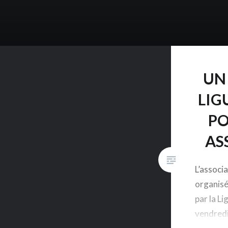
UN
LIG
PO
AS
L’associ
organisé
par la L
vendredi 