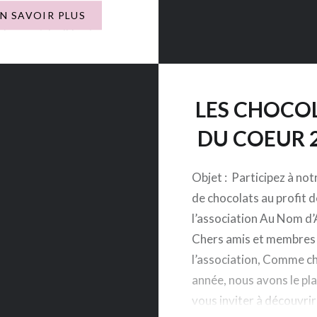
 les artistes ont
EN SAVOIR PLUS
 la comédie Il faut que
ore coule, une pièce
n 1971 par Jean-Michel
es douze comédiens
LES CHOCO
DU COEUR 
Objet : Participez à not
de chocolats au profit d
l’association Au Nom d’
Chers amis et membres
l’association, Comme c
année, nous avons le pla
vous inviter à découvrir