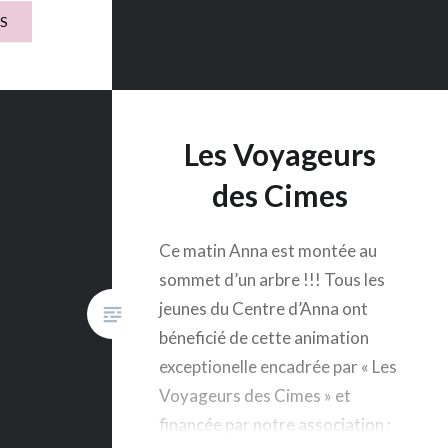
daire
S
d’Alex
 de vous
utenant
Les Voyageurs
des Cimes
Ce matin Anna est montée au
sommet d’un arbre !!! Tous les
jeunes du Centre d’Anna ont
béneficié de cette animation
exceptionelle encadrée par « Les
Voyageurs des Cimes » et
financée par notre association :