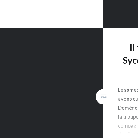
Il
Syc
Le samed
avons eu 
Domène, 
la troup
compagn
des Peti