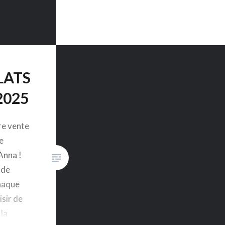
LATS
2025
re vente
e
Anna !
 de
haque
isir de
 la