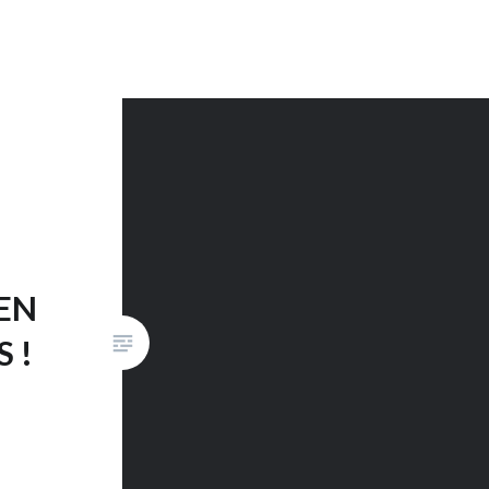
EN
 !