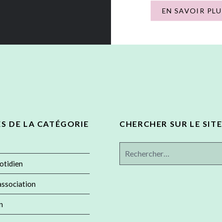
gracieusement par la tr
EN SAVOIR PLU
l’Association « Au nom 
pour aider à financer de
activités « hors les mur
ES DE LA CATÉGORIE
CHERCHER SUR LE SITE
Rechercher :
otidien
'association
n