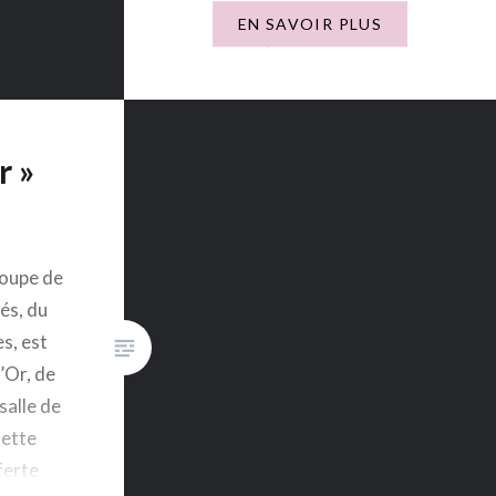
« Au nom de tous, jeunes,
EN SAVOIR PLUS
familles et professionnels de
Côté Parc, nous remercions
votre association de nous avoir
permis d’emmener nos…
r »
roupe de
és, du
s, est
’Or, de
salle de
Cette
ferte