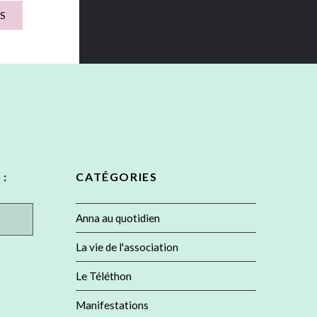
oupe à
S
d’Anna »
s
s » du…
 :
CATÉGORIES
Anna au quotidien
La vie de l'association
Le Téléthon
Manifestations