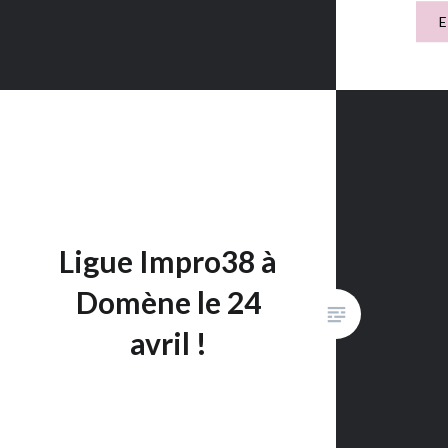
L’Escap
soirée «
le signe 
créativi
dynamiq
durant l
inventé 
Ligue Impro38 à
Domène le 24
avril !