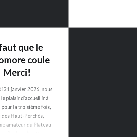
 faut que le
omore coule
Merci!
i 31 janvier 2026, nous
le plaisir d’accueillir à
pour la troisième fois,
e des Haut-Perchés,
ie amateur du Plateau
tes Roches. À cette