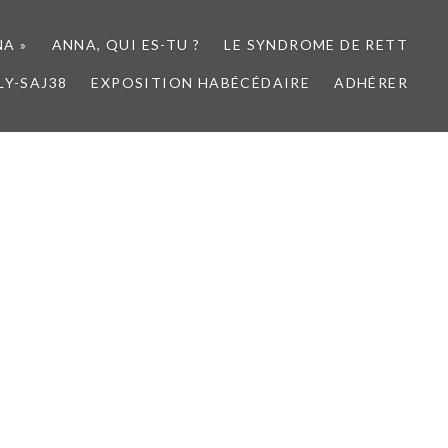
NA »
ANNA, QUI ES-TU ?
LE SYNDROME DE RETT
LY-SAJ38
EXPOSITION HABÉCÉDAIRE
ADHÉRER