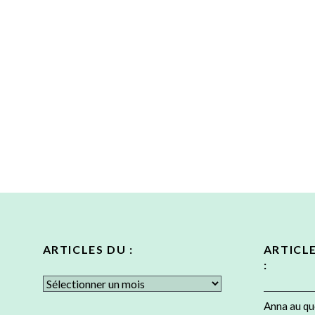
l’article
ARTICLES DU :
ARTICL
:
Articles
du
Anna au qu