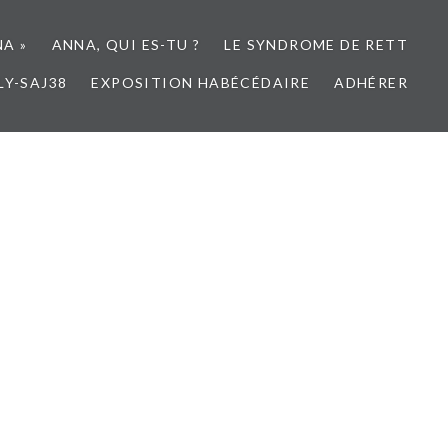
NA »
ANNA, QUI ES-TU ?
LE SYNDROME DE RETT
LY-SAJ38
EXPOSITION HABÉCÉDAIRE
ADHÉRER