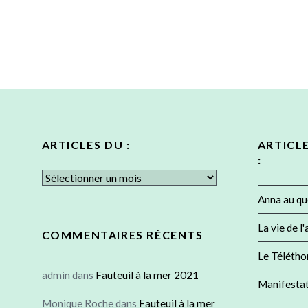
ARTICLES DU :
ARTICL
:
Articles
du
Anna au qu
:
La vie de l
COMMENTAIRES RÉCENTS
Le Télétho
admin
dans
Fauteuil à la mer 2021
Manifesta
Monique Roche
dans
Fauteuil à la mer