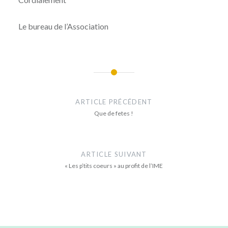
Le bureau de l’Association
Navigation
de
ARTICLE PRÉCÉDENT
l’article
Que de fetes !
ARTICLE SUIVANT
« Les p’tits coeurs » au profit de l’IME