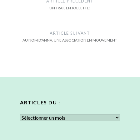
ARTICLE PRÉCÉDENT
l’article
UN TRAIL EN JOELETTE!
ARTICLE SUIVANT
AU NOM D’ANNA: UNE ASSOCIATION EN MOUVEMENT
ARTICLES DU :
Articles
du
: