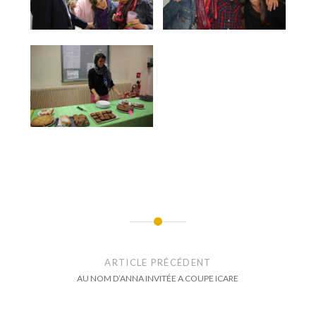
Navigation
de
ARTICLE PRÉCÉDENT
l’article
AU NOM D’ANNA INVITÉE A COUPE ICARE