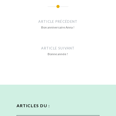
Navigation
de
ARTICLE PRÉCÉDENT
l’article
Bon anniversaire Anna !
ARTICLE SUIVANT
Bonne année !
ARTICLES DU :