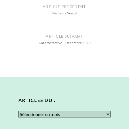
de
ARTICLE PRÉCÉDENT
l’article
Meilleurs Vœux!
ARTICLE SUIVANT
Gazette festive – Décembre 2020
ARTICLES DU :
Articles
du
: