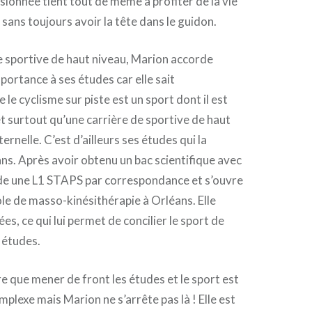
ionnée tient tout de même à profiter de la vie
 sans toujours avoir la tête dans le guidon.
e sportive de haut niveau, Marion accorde
portance à ses études car elle sait
le cyclisme sur piste est un sport dont il est
 et surtout qu’une carrière de sportive de haut
ternelle. C’est d’ailleurs ses études qui la
s. Après avoir obtenu un bac scientifique avec
ide une L1 STAPS par correspondance et s’ouvre
ole de masso-kinésithérapie à Orléans. Elle
s, ce qui lui permet de concilier le sport de
s études.
re que mener de front les études et le sport est
plexe mais Marion ne s’arrête pas là ! Elle est