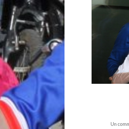
Navigation
de
l’article
Un commu