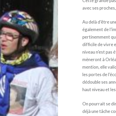
Cette grande pass
avec ses proches,
Au delà d’être un
également de l’im
pertinemment que 
difficile de vivre
niveau n’est pas é
mèneront à Orléan
mention, elle val
les portes de l’éc
dédouble ses année
haut niveau et le
On pourrait se di
déjà une tâche com