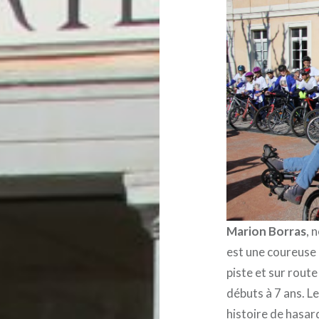
Marion Borras
, 
est une coureuse c
piste et sur rout
débuts à 7 ans. L
histoire de hasard