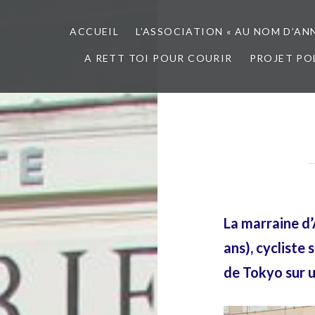
ACCUEIL
L’ASSOCIATION « AU NOM D’AN
A RETT TOI POUR COURIR
PROJET PO
La marraine d
ans), cycliste 
de Tokyo sur u