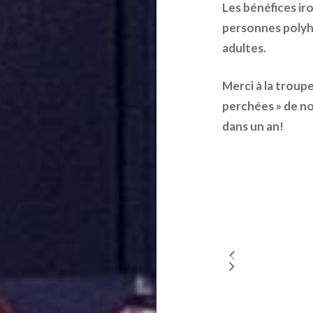
Les
bénéfices
iro
personnes polyh
adultes.
Merci à la troupe
perchées » de no
dans un an!