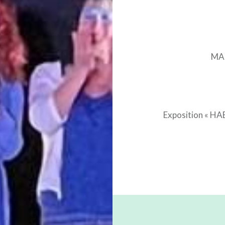
Navigation
de
l’article
MA
Exposition « HA