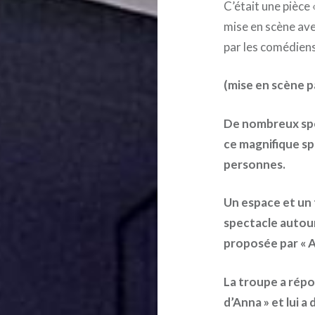
C’était une pièce «
mise en scène ave
par les comédiens
(mise en scène p
De nombreux spe
ce magnifique sp
personnes.
Un espace et un 
spectacle autour
proposée par « A
La troupe a
rép
d’Anna » et lui a