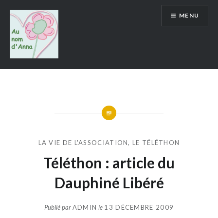
Aller
MENU
au
contenu
Au Nom d'Anna
LA VIE DE L'ASSOCIATION
,
LE TÉLÉTHON
Téléthon : article du
Dauphiné Libéré
Publié par
ADMIN
le
13 DÉCEMBRE 2009