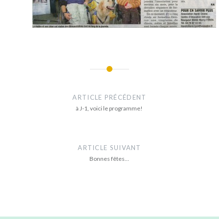
Navigation
de
ARTICLE PRÉCÉDENT
l’article
à J-1, voici le programme!
ARTICLE SUIVANT
Bonnes fêtes…